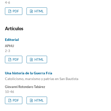
4-6
PDF
HTML
Artículos
Editorial
APHU
2-3
PDF
HTML
Una historia de la Guerra Fría
Catolicismo, marxismo y patrias en San Bautista
Giovanni Rotondaro Tabárez
10-46
PDF
HTML