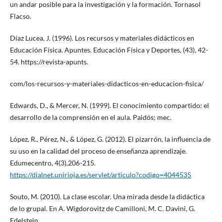
un andar posible para la investigación y la formación. Tornasol
Flacso.
Díaz Lucea, J. (1996). Los recursos y materiales didácticos en
Educación Física. Apuntes. Educación Física y Deportes, (43), 42-
54. https://revista-apunts.
com/los-recursos-y-materiales-didacticos-en-educacion-fisica/
Edwards, D., & Mercer, N. (1999). El conocimiento compartido: el
desarrollo de la comprensión en el aula. Paidós; mec.
López, R., Pérez, N., & López, G. (2012). El pizarrón, la influencia de
su uso en la calidad del proceso de enseñanza aprendizaje.
Edumecentro, 4(3),206-215.
https://dialnet.unirioja.es/servlet/articulo?codigo=4044535
Souto, M. (2010). La clase escolar. Una mirada desde la didáctica
de lo grupal. En A. Wigdorovitz de Camilloni, M. C. Davini, G.
Edelstein,