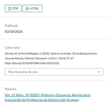
PDF
HTML
Publicado
03/18/2026
Cómo citar
Devoto, M., & Pera Rodríguez, S. (2026). «Esto es un feudo»: El uso del pizarrón en
clase de historia.
Historia Y Docencia - A.P.H.U.
,
15
(14), 47–67.
https://doi.org/10.56149/3046-420x.2025.01.02
Más formatos de cita
Número
Vol. 15 Núm. 14 (2025): Historia y Docencia. Revista de la
Asociación de Profesores de Historia del Uruguay