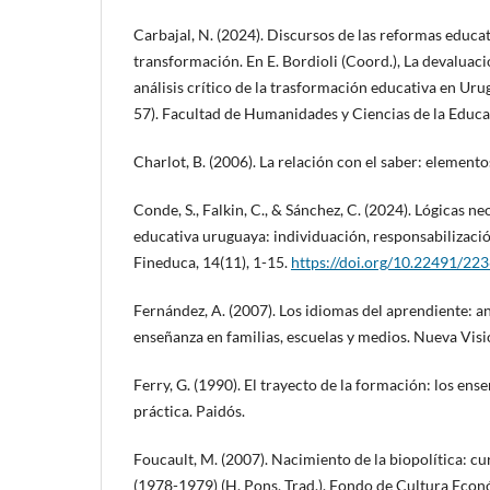
Carbajal, N. (2024). Discursos de las reformas educa
transformación. En E. Bordioli (Coord.), La devaluac
análisis crítico de la trasformación educativa en Ur
57). Facultad de Humanidades y Ciencias de la Educa
Charlot, B. (2006). La relación con el saber: elementos
Conde, S., Falkin, C., & Sánchez, C. (2024). Lógicas neo
educativa uruguaya: individuación, responsabilizació
Fineduca, 14(11), 1-15.
https://doi.org/10.22491/2
Fernández, A. (2007). Los idiomas del aprendiente: a
enseñanza en familias, escuelas y medios. Nueva Visi
Ferry, G. (1990). El trayecto de la formación: los ense
práctica. Paidós.
Foucault, M. (2007). Nacimiento de la biopolítica: cu
(1978-1979) (H. Pons, Trad.). Fondo de Cultura Econ