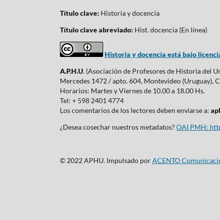
Título clave:
Historia y docencia
Título clave abreviado:
Hist. docencia (En línea)
Historia y docencia está bajo licen
A.P.H.U
. (Asociación de Profesores de Historia del 
Mercedes 1472 / apto. 604, Montevideo (Uruguay), C
Horarios: Martes y Viernes de 10.00 a 18.00 Hs.
Tel: + 598 2401 4774
Los comentarios de los lectores deben enviarse a:
ap
¿Desea cosechar nuestros metadatos?
OAI PMH: http
© 2022 APHU. Impulsado por
ACENTO Comunicaci