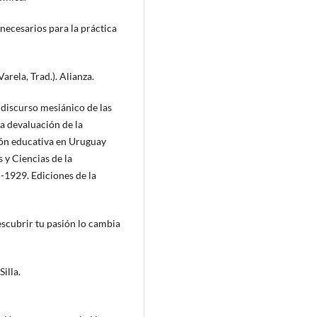
 necesarios para la práctica
arela, Trad.). Alianza.
l discurso mesiánico de las
La devaluación de la
ión educativa en Uruguay
y Ciencias de la
-1929. Ediciones de la
descubrir tu pasión lo cambia
Silla.