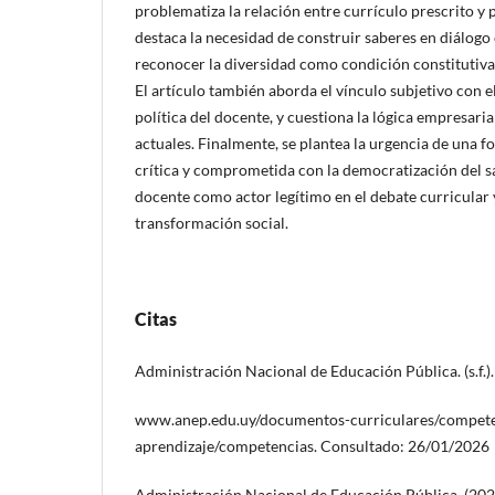
problematiza la relación entre currículo prescrito y p
destaca la necesidad de construir saberes en diálogo 
reconocer la diversidad como condición constitutiva 
El artículo también aborda el vínculo subjetivo con e
política del docente, y cuestiona la lógica empresaria
actuales. Finalmente, se plantea la urgencia de una f
crítica y comprometida con la democratización del sab
docente como actor legítimo en el debate curricular
transformación social.
Citas
Administración Nacional de Educación Pública. (s.f.)
www.anep.edu.uy/documentos-curriculares/compete
aprendizaje/competencias. Consultado: 26/01/2026
Administración Nacional de Educación Pública. (202