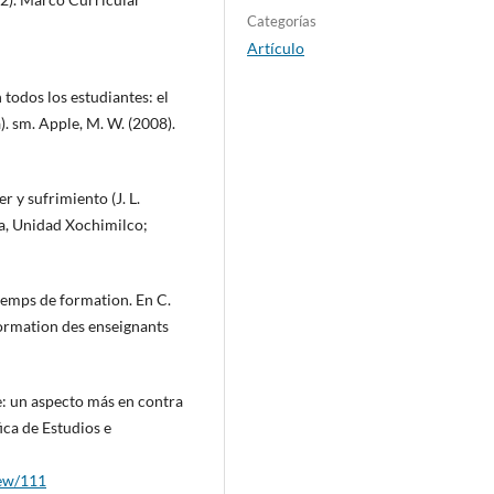
Categorías
Artículo
 todos los estudiantes: el
. sm. Apple, M. W. (2008).
r y sufrimiento (J. L.
a, Unidad Xochimilco;
 temps de formation. En C.
formation des enseignants
je: un aspecto más en contra
ica de Estudios e
iew/111