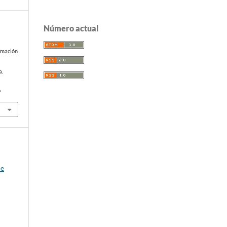
Número actual
rmación
a.
9
de