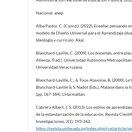
Nacional. anep.
Alba Pastor, C. (Coord.). (2022). Enseñar pensando en
modelo de Diseño Universal para el Aprendizaje (dua)
Ideología y currículo. Akal.
Blanchard-Laville, C. (2009). Los docentes, entre place
Atienza, Trad.). Universidad Autónoma Metropolitan
Universidad Veracruzana.
Blanchard-Laville, C., & Toux-Alavoine, B. (2000). Le
Blanchard-Laville & S. Nadot (Eds.), Malaise dans la 
(pp. 167-184). L’Harmattan.
Cabrera Albert, J. S. (2013). Los estilos de aprendiza
de la estandarización de la educación. Revista Científ
Investigaciones, 2(1), 193-262.
https://revista.unibe.edu.py/index.php/rcei/article/v