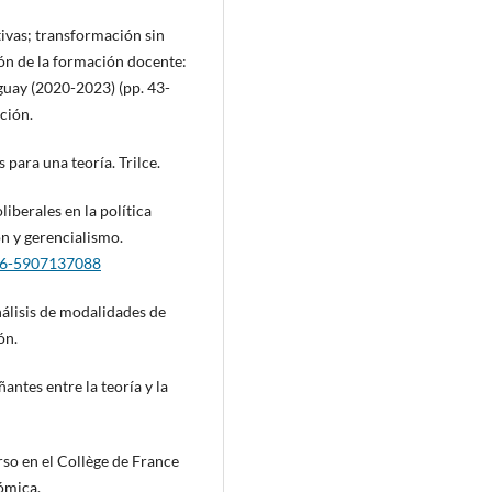
tivas; transformación sin
ión de la formación docente:
uguay (2020-2023) (pp. 43-
ción.
 para una teoría. Trilce.
liberales en la política
n y gerencialismo.
236-5907137088
nálisis de modalidades de
ón.
ñantes entre la teoría y la
rso en el Collège de France
ómica.