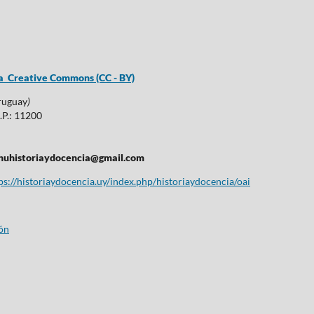
cia Creative Commons (CC - BY)
Uruguay
)
.P.: 11200
huhistoriaydocencia@gmail.com
s://historiaydocencia.uy/index.php/historiaydocencia/oai
ón