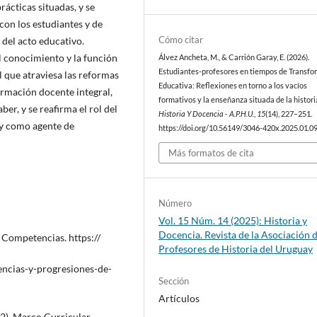
rácticas situadas, y se
con los estudiantes y de
Cómo citar
del acto educativo.
l conocimiento y la función
Álvez Ancheta, M., & Carrión Garay, E. (2026).
Estudiantes-profesores en tiempos de Transfo
l que atraviesa las reformas
Educativa: Reflexiones en torno a los vacíos
ormación docente integral,
formativos y la enseñanza situada de la histori
er, y se reafirma el rol del
Historia Y Docencia - A.P.H.U.
,
15
(14), 227–251.
 y como agente de
https://doi.org/10.56149/3046-420x.2025.01.0
Más formatos de cita
Número
Vol. 15 Núm. 14 (2025): Historia y
Docencia. Revista de la Asociación 
. Competencias. https://
Profesores de Historia del Uruguay
ncias-y-progresiones-de-
Sección
Artículos
2). Marco Curricular