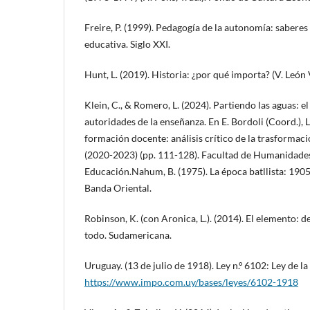
Freire, P. (1999). Pedagogía de la autonomía: saberes
educativa. Siglo XXI.
Hunt, L. (2019). Historia: ¿por qué importa? (V. León V
Klein, C., & Romero, L. (2024). Partiendo las aguas: e
autoridades de la enseñanza. En E. Bordoli (Coord.), 
formación docente: análisis crítico de la trasformac
(2020-2023) (pp. 111-128). Facultad de Humanidades 
Educación.Nahum, B. (1975). La época batllista: 1905
Banda Oriental.
Robinson, K. (con Aronica, L.). (2014). El elemento: 
todo. Sudamericana.
Uruguay. (13 de julio de 1918). Ley n.º 6102: Ley de la 
https://www.impo.com.uy/bases/leyes/6102-1918