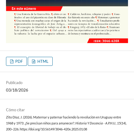
PDF
HTML
Publicado
03/18/2026
Cómo citar
Zito Díaz, J. (2026). Maternar y paternar haciendo la revolución en Uruguay entre
1968 y 1973: ¿Se precisan niños para amanecer?.
Historia Y Docencia - A.P.H.U.
,
15
(14),
200–226. https://doi.org/10.56149/3046-420x.2025.01.08