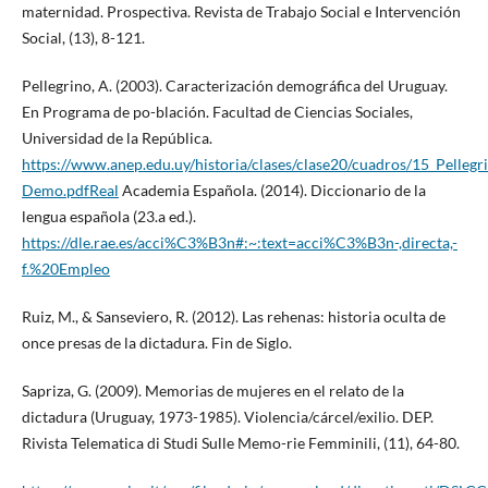
maternidad. Prospectiva. Revista de Trabajo Social e Intervención
Social, (13), 8-121.
Pellegrino, A. (2003). Caracterización demográfica del Uruguay.
En Programa de po-blación. Facultad de Ciencias Sociales,
Universidad de la República.
https://www.anep.edu.uy/historia/clases/clase20/cuadros/15_Pellegr
Demo.pdfReal
Academia Española. (2014). Diccionario de la
lengua española (23.a ed.).
https://dle.rae.es/acci%C3%B3n#:~:text=acci%C3%B3n-,directa,-
f.%20Empleo
Ruiz, M., & Sanseviero, R. (2012). Las rehenas: historia oculta de
once presas de la dictadura. Fin de Siglo.
Sapriza, G. (2009). Memorias de mujeres en el relato de la
dictadura (Uruguay, 1973-1985). Violencia/cárcel/exilio. DEP.
Rivista Telematica di Studi Sulle Memo-rie Femminili, (11), 64-80.