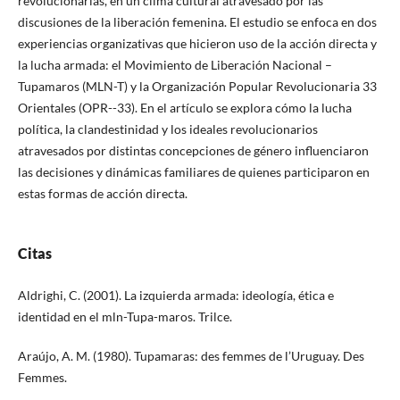
revolucionarias, en un clima cultural atravesado por las
discusiones de la liberación femenina. El estudio se enfoca en dos
experiencias organizativas que hicieron uso de la acción directa y
la lucha armada: el Movimiento de Liberación Nacional –
Tupamaros (MLN-T) y la Organización Popular Revolucionaria 33
Orientales (OPR--33). En el artículo se explora cómo la lucha
política, la clandestinidad y los ideales revolucionarios
atravesados por distintas concepciones de género influenciaron
las decisiones y dinámicas familiares de quienes participaron en
estas formas de acción directa.
Citas
Aldrighi, C. (2001). La izquierda armada: ideología, ética e
identidad en el mln-Tupa-maros. Trilce.
Araújo, A. M. (1980). Tupamaras: des femmes de l’Uruguay. Des
Femmes.