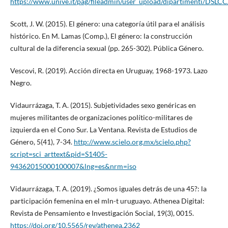
https://www.unive.it/pag/fileadmin/user_upload/dipartimenti/DS
Scott, J. W. (2015). El género: una categoría útil para el análisis
histórico. En M. Lamas (Comp.), El género: la construcción
cultural de la diferencia sexual (pp. 265-302). Pública Género.
Vescovi, R. (2019). Acción directa en Uruguay, 1968-1973. Lazo
Negro.
Vidaurrázaga, T. A. (2015). Subjetividades sexo genéricas en
mujeres militantes de organizaciones político-militares de
izquierda en el Cono Sur. La Ventana. Revista de Estudios de
Género, 5(41), 7-34.
http://www.scielo.org.mx/scielo.php?
script=sci_arttext&pid=S1405-
94362015000100007&lng=es&nrm=iso
Vidaurrázaga, T. A. (2019). ¿Somos iguales detrás de una 45?: la
participación femenina en el mln-t uruguayo. Athenea Digital:
Revista de Pensamiento e Investigación Social, 19(3), 0015.
https://doi.org/10.5565/rev/athenea.2362